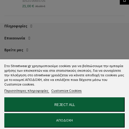
10521-00001-OS
21,00 €
30,00 €
Πληροφορίες
Επικοινωνία
Βρείτε μας
Στο Streetwear.gr χρησιμοποιούμε cookies για να βελτιώσουμε την εμπειρία
χρήσης των επισκεπτών και στα στατιστικούς σκοπούς. Για να συνεχίσετε
Copyright 2022 Streetwear. All rights reserved. Designed with ❤️ by
Mundo
την πλοήγηση στο streetwear χρειάζεται να κάνετε αποδοχή τα cookies μας
GR.
με το κουμπί ΑΠΟΔΟΧΗ, είτε να επιλέξετε ποια δέχεστε μέσω του
Customize cookies.
Περισσότερες πληροφορίες
Customize Cookies
REJECT ALL
ΑΠΟΔΟΧΗ