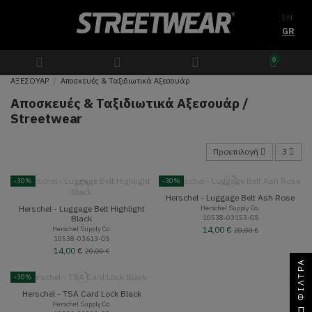
EN
GR
0
ΑΞΕΣΟΥΑΡ
Αποσκευές & Ταξιδιωτικά Αξεσουάρ
Αποσκευές & Ταξιδιωτικά Αξεσουάρ /
Streetwear
Προεπιλογή
3
-30%
-30%
Herschel - Luggage Belt Ash Rose
Herschel - Luggage Belt Highlight
Herschel Supply Co.
10538-03153-OS
Black
Herschel Supply Co.
14,00 €
20,00 €
10538-03613-OS
14,00 €
20,00 €
ΦΊΛΤΡΑ
-30%
Herschel - TSA Card Lock Black
Herschel Supply Co.