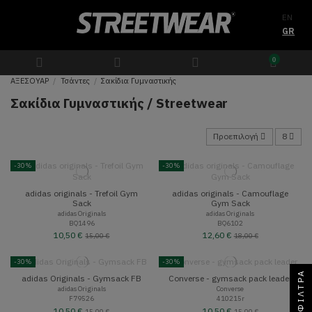
EN
GR
0
ΑΞΕΣΟΥΑΡ
Τσάντες
Σακίδια Γυμναστικής
Σακίδια Γυμναστικής / Streetwear
Προεπιλογή
8
-30%
-30%
adidas originals - Trefoil Gym
adidas originals - Camouflage
Sack
Gym Sack
adidas Originals
adidas Originals
BQ1496
BQ6102
10,50 €
12,60 €
15,00 €
18,00 €
-30%
-30%
ΦΊΛΤΡΑ
adidas Originals - Gymsack FB
Converse - gymsack pack leader
adidas Originals
Converse
F79526
410215r
10,50 €
10,50 €
15,00 €
15,00 €