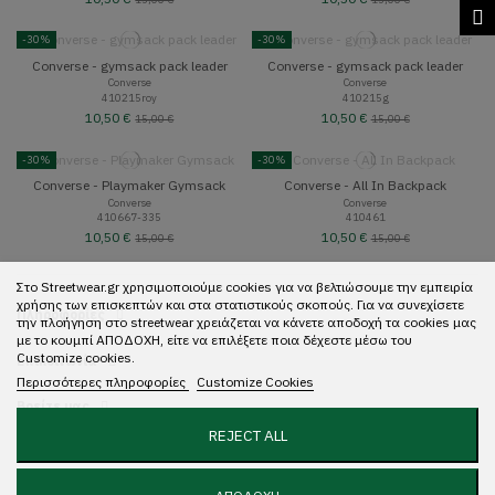
-30%
-30%
Converse - gymsack pack leader
Converse - gymsack pack leader
Converse
Converse
410215roy
410215g
10,50 €
10,50 €
15,00 €
15,00 €
-30%
-30%
Converse - Playmaker Gymsack
Converse - All In Backpack
Converse
Converse
410667-335
410461
10,50 €
10,50 €
15,00 €
15,00 €
Στο Streetwear.gr χρησιμοποιούμε cookies για να βελτιώσουμε την εμπειρία
χρήσης των επισκεπτών και στα στατιστικούς σκοπούς. Για να συνεχίσετε
Πληροφορίες
την πλοήγηση στο streetwear χρειάζεται να κάνετε αποδοχή τα cookies μας
με το κουμπί ΑΠΟΔΟΧΗ, είτε να επιλέξετε ποια δέχεστε μέσω του
Customize cookies.
Επικοινωνία
Περισσότερες πληροφορίες
Customize Cookies
Βρείτε μας
REJECT ALL
Copyright 2022 Streetwear. All rights reserved. Designed with ❤️ by
Mundo