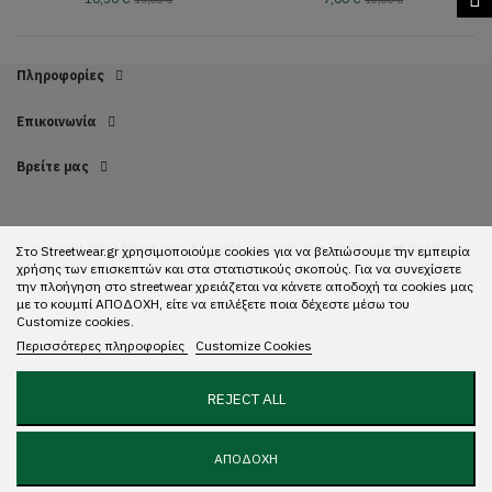
Πληροφορίες
Επικοινωνία
Βρείτε μας
Copyright 2022 Streetwear. All rights reserved. Designed with ❤️ by
Mundo
Στο Streetwear.gr χρησιμοποιούμε cookies για να βελτιώσουμε την εμπειρία
GR.
χρήσης των επισκεπτών και στα στατιστικούς σκοπούς. Για να συνεχίσετε
την πλοήγηση στο streetwear χρειάζεται να κάνετε αποδοχή τα cookies μας
με το κουμπί ΑΠΟΔΟΧΗ, είτε να επιλέξετε ποια δέχεστε μέσω του
Customize cookies.
Περισσότερες πληροφορίες
Customize Cookies
REJECT ALL
ΑΠΟΔΟΧΗ