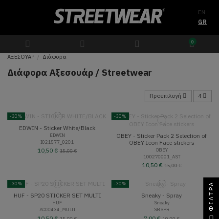
EN
GR
0
ΑΞΕΣΟΥΑΡ
Διάφορα
Διάφορα Αξεσουάρ / Streetwear
Προεπιλογή
4
-30%
-30%
EDWIN - Sticker White/Black
OBEY - Sticker Pack 2 Selection of
EDWIN
I021577_0201
OBEY Icon Face stickers
OBEY
10,50 €
15,00 €
100270001_AST
10,50 €
15,00 €
-30%
-30%
ΦΊΛΤΡΑ
HUF - SP20 STICKER SET MULTI
Sneaky - Spray
HUF
Sneaky
AC00434_MULTI
SBSPR
10,50 €
7,00 €
15,00 €
10,00 €