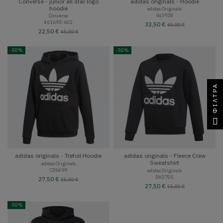
Converse - junior all star logo
adidas originals - Hoodie
hoodie
adidas Originals
bq3928
Converse
461693-602
32,50 €
65,00 €
22,50 €
45,00 €
-50%
-50%
ΦΊΛΤΡΑ
adidas originals - Trefoil Hoodie
adidas originals - Fleece Crew
Sweatshirt
adidas Originals
CD6499
adidas Originals
DH2705
27,50 €
55,00 €
27,50 €
55,00 €
-50%