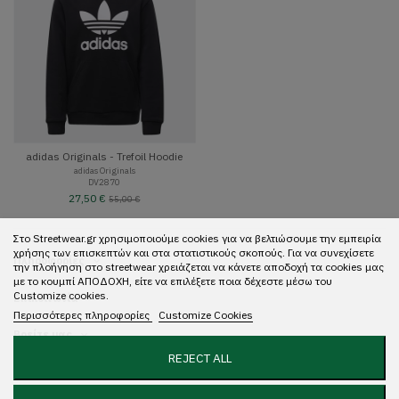
adidas Originals - Trefoil Hoodie
adidas Originals
DV2870
27,50 €
55,00 €
Στο Streetwear.gr χρησιμοποιούμε cookies για να βελτιώσουμε την εμπειρία
χρήσης των επισκεπτών και στα στατιστικούς σκοπούς. Για να συνεχίσετε
Πληροφορίες
την πλοήγηση στο streetwear χρειάζεται να κάνετε αποδοχή τα cookies μας
με το κουμπί ΑΠΟΔΟΧΗ, είτε να επιλέξετε ποια δέχεστε μέσω του
Customize cookies.
Επικοινωνία
Περισσότερες πληροφορίες
Customize Cookies
Βρείτε μας
REJECT ALL