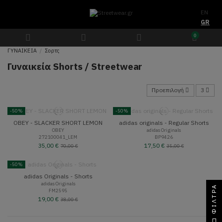
EN
GR
0
ΓΥΝΑΙΚΕΙΑ
Σορτς
Γυναικεία Shorts / Streetwear
Προεπιλογή
3
-50%
-50%
OBEY - SLACKER SHORT LEMON
adidas originals - Regular Shorts
OBEY
adidas Originals
272100041_LEM
BP9426
35,00 €
17,50 €
70,00 €
35,00 €
-50%
adidas Originals - Shorts
adidas Originals
ΦΊΛΤΡΑ
FM2595
19,00 €
38,00 €