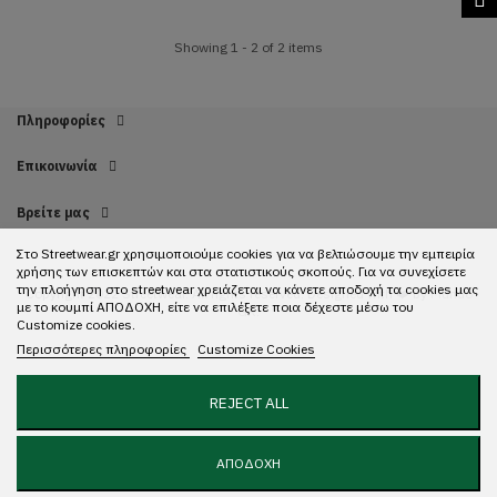
Showing 1 - 2 of 2 items
Πληροφορίες
Επικοινωνία
Βρείτε μας
Στο Streetwear.gr χρησιμοποιούμε cookies για να βελτιώσουμε την εμπειρία
χρήσης των επισκεπτών και στα στατιστικούς σκοπούς. Για να συνεχίσετε
την πλοήγηση στο streetwear χρειάζεται να κάνετε αποδοχή τα cookies μας
Copyright 2022 Streetwear. All rights reserved. Designed with ❤️ by
Mundo
με το κουμπί ΑΠΟΔΟΧΗ, είτε να επιλέξετε ποια δέχεστε μέσω του
GR.
Customize cookies.
Περισσότερες πληροφορίες
Customize Cookies
REJECT ALL
ΑΠΟΔΟΧΗ