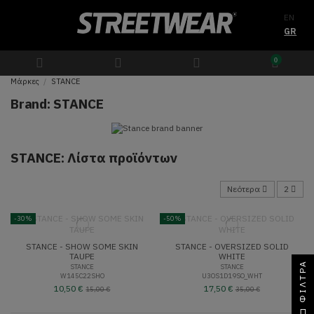
EN
GR
0
Μάρκες
STANCE
Brand: STANCE
STANCE: Λίστα προϊόντων
Νεότερα
2
-30%
-50%
STANCE - SHOW SOME SKIN
STANCE - OVERSIZED SOLID
TAUPE
WHITE
ΦΊΛΤΡΑ
STANCE
STANCE
W145C22SHO
U3OS1D19SO_WHT
10,50 €
17,50 €
15,00 €
35,00 €