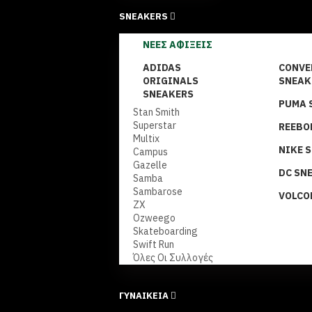
SNEAKERS
ΝΈΕΣ ΑΦΊΞΕΙΣ
ADIDAS
CONVE
ORIGINALS
SNEAK
SNEAKERS
PUMA 
Stan Smith
Superstar
REEBO
Multix
NIKE 
Campus
Gazelle
DC SN
Samba
Sambarose
VOLCO
ZX
Ozweego
Skateboarding
Swift Run
Όλες Οι Συλλογές
ΓΥΝΑΙΚΕΙΑ