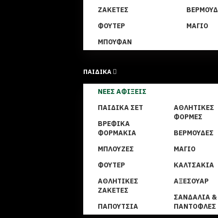
ΖΑΚΈΤΕΣ
ΒΕΡΜΟΎΔ
ΦΟΎΤΕΡ
ΜΑΓΙΌ
ΜΠΟΥΦΆΝ
ΠΑΙΔΙΚΑ
ΝΈΕΣ ΑΦΊΞΕΙΣ
ΠΑΙΔΙΚΆ ΣΕΤ
ΑΘΛΗΤΙΚΈΣ
ΦΌΡΜΕΣ
ΒΡΕΦΙΚΆ
ΦΟΡΜΆΚΙΑ
ΒΕΡΜΟΎΔΕΣ
ΜΠΛΟΎΖΕΣ
ΜΑΓΙΌ
ΦΟΎΤΕΡ
ΚΑΛΤΣΆΚΙΑ
ΑΘΛΗΤΙΚΈΣ
ΑΞΕΣΟΥΆΡ
ΖΑΚΈΤΕΣ
ΣΑΝΔΆΛΙΑ &
ΠΑΠΟΎΤΣΙΑ
ΠΑΝΤΌΦΛΕΣ