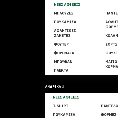
ΝΈΕΣ ΑΦΊΞΕΙΣ
ΜΠΛΟΎΖΕΣ
ΠΑΝΤΕ
ΠΟΥΚΆΜΙΣΑ
ΑΘΛΗΤ
ΦΌΡΜ
ΑΘΛΗΤΙΚΈΣ
ΖΑΚΈΤΕΣ
ΚΟΛΆ
ΦΟΎΤΕΡ
ΣΟΡΤΣ
ΦΟΡΈΜΑΤΑ
ΦΟΎΣΤ
ΜΠΟΥΦΆΝ
ΜΑΓΙΌ
ΚΟΡΜΆ
ΠΛΕΚΤΆ
ΑΝΔΡΙΚΑ
ΝΈΕΣ ΑΦΊΞΕΙΣ
T-SHIRT
ΠΑΝΤΕΛ
ΠΟΥΚΆΜΙΣΑ
ΦΌΡΜΕΣ