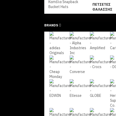
Καπέλα Snapback
ΠΕΤΣΈΤΕΣ
Bucket Hats
ΘΑΛΆΣΣΗΣ
BRANDS