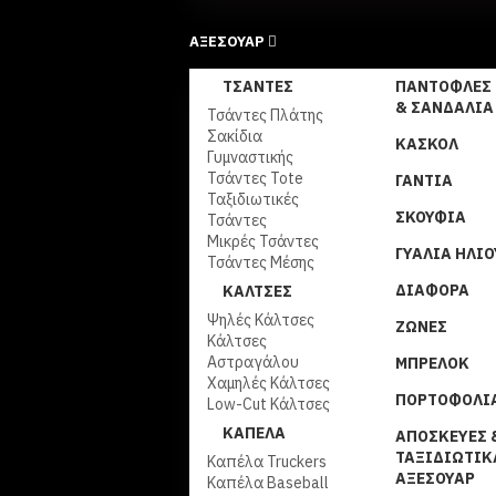
ΑΞΕΣΟΥΑΡ
ΤΣΆΝΤΕΣ
ΠΑΝΤΌΦΛΕΣ
& ΣΑΝΔΆΛΙΑ
Τσάντες Πλάτης
Σακίδια
ΚΑΣΚΌΛ
Γυμναστικής
Τσάντες Tote
ΓΆΝΤΙΑ
Ταξιδιωτικές
ΣΚΟΥΦΙΆ
Τσάντες
Μικρές Τσάντες
ΓΥΑΛΙΆ ΗΛΊΟ
Τσάντες Μέσης
ΔΙΆΦΟΡΑ
ΚΆΛΤΣΕΣ
Ψηλές Κάλτσες
ΖΏΝΕΣ
Κάλτσες
Αστραγάλου
ΜΠΡΕΛΌΚ
Χαμηλές Κάλτσες
ΠΟΡΤΟΦΌΛΙ
Low-Cut Κάλτσες
ΚΑΠΈΛΑ
ΑΠΟΣΚΕΥΈΣ 
ΤΑΞΙΔΙΩΤΙΚ
Καπέλα Truckers
ΑΞΕΣΟΥΆΡ
Καπέλα Baseball