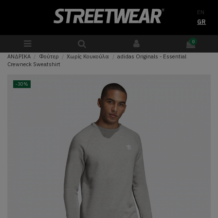
EN
GR
0
ΑΝΔΡΙΚΑ
Φούτερ
Χωρίς Κουκούλα
adidas Originals - Essential
Crewneck Sweatshirt
-30%