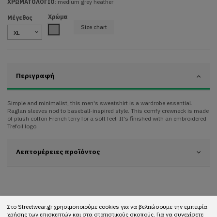
ΧΡΩΜΑΤΟΛΟΓΙΟ
:
medium grey heather
Χρώμα
Μέγεθος
Size chart
Grey
Περιγραφή
Simple and minimalist, this men's sweatshirt is a wardrobe essential.
Raglan sleeves nod to baseball-inspired style. This comfy crewneck is made
of plush cotton French terry for a soft feel. It's finished with an embroidered
Trefoil logo.
Λεπτομέρειες προϊόντος
Στο Streetwear.gr χρησιμοποιούμε cookies για να βελτιώσουμε την εμπειρία
χρήσης των επισκεπτών και στα στατιστικούς σκοπούς. Για να συνεχίσετε