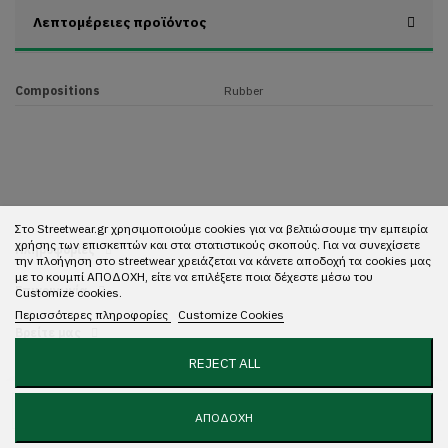
Λεπτομέρειες προϊόντος
Compositions
Rubber
Στο Streetwear.gr χρησιμοποιούμε cookies για να βελτιώσουμε την εμπειρία
χρήσης των επισκεπτών και στα στατιστικούς σκοπούς. Για να συνεχίσετε
Πληροφορίες
την πλοήγηση στο streetwear χρειάζεται να κάνετε αποδοχή τα cookies μας
με το κουμπί ΑΠΟΔΟΧΗ, είτε να επιλέξετε ποια δέχεστε μέσω του
Επικοινωνία
Customize cookies.
Περισσότερες πληροφορίες
Customize Cookies
Βρείτε μας
REJECT ALL
Copyright 2022 Streetwear. All rights reserved. Designed with ❤️ by
Mundo
Αγορά
ΑΠΟΔΟΧΗ
GR.