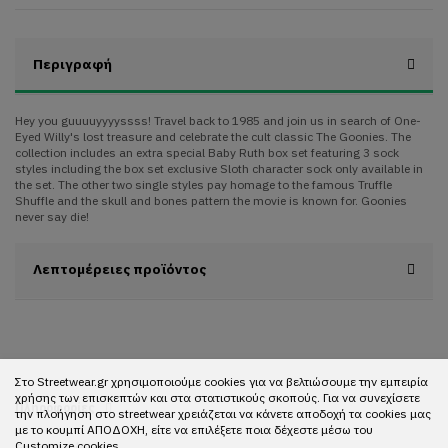
Περιγραφή
Hey you guuuuyyyyssss! Travel back to 1985 and join us in search of One-
Eyed Willy's lost treasure and celebrate the cult classic The Goonies. The
collection includes an extra special Baby Ruth box set featuring 3 sock
styles including the box set exclusive Sloth character sock only available in
the set. The other two single styles pay homage to the famous Truffle
Shuffle and the skull and bones pattern the movie is known for. Goonies
never say die!
Λεπτομέρειες προϊόντος
Στο Streetwear.gr χρησιμοποιούμε cookies για να βελτιώσουμε την εμπειρία
χρήσης των επισκεπτών και στα στατιστικούς σκοπούς. Για να συνεχίσετε
Πληροφορίες
την πλοήγηση στο streetwear χρειάζεται να κάνετε αποδοχή τα cookies μας
με το κουμπί ΑΠΟΔΟΧΗ, είτε να επιλέξετε ποια δέχεστε μέσω του
Customize cookies.