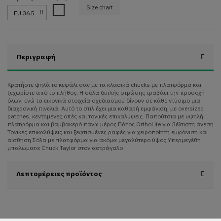
Size chart
White
Περιγραφή
Κρατήστε ψηλά το κεφάλι σας με τα κλασικά chucks με πλατφόρμα και
ξεχωρίστε από το πλήθος. Η σόλα διπλής στρώσης τραβάει την προσοχή
όλων, ενώ τα εικονικά στοιχεία σχεδιασμού δίνουν σε κάθε ντύσιμο μια
διαχρονική πινελιά. Αυτό το στιλ έχει μια καθαρή εμφάνιση, με oversized
patches, κεντημένες οπές και τονικές επικαλύψεις. Παπούτσια με υψηλή
πλατφόρμα και βαμβακερό πάνω μέρος Πάτος OrthoLite για βέλτιστη άνεση
Τονικές επικαλύψεις και ξεφτισμένες ραφές για χειροποίητη εμφάνιση και
αίσθηση Σόλα με πλατφόρμα για ακόμα μεγαλύτερο ύψος Υπερμεγέθη
μπαλώματα Chuck Taylor στον αστράγαλο
Λεπτομέρειες προϊόντος