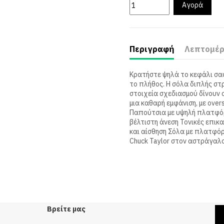
Αγορά
Περιγραφή
Λεπτομέρ
Κρατήστε ψηλά το κεφάλι σας
το πλήθος. Η σόλα διπλής στ
στοιχεία σχεδιασμού δίνουν σ
μια καθαρή εμφάνιση, με over
Παπούτσια με υψηλή πλατφόρ
βέλτιστη άνεση Τονικές επικ
και αίσθηση Σόλα με πλατφό
Chuck Taylor στον αστράγαλ
Βρείτε μας