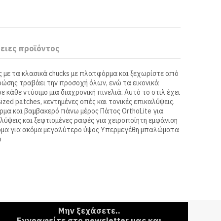
ειες προϊόντος
 με τα κλασικά chucks με πλατφόρμα και ξεχωρίστε από
ρώσης τραβάει την προσοχή όλων, ενώ τα εικονικά
ε κάθε ντύσιμο μια διαχρονική πινελιά. Αυτό το στιλ έχει
sized patches, κεντημένες οπές και τονικές επικαλύψεις.
μα και βαμβακερό πάνω μέρος Πάτος OrthoLite για
αλύψεις και ξεφτισμένες ραφές για χειροποίητη εμφάνιση
ρμα για ακόμα μεγαλύτερο ύψος Υπερμεγέθη μπαλώματα
ο
Μην ξεχάσετε..
Εγγραφείτε στο newsletter μας και