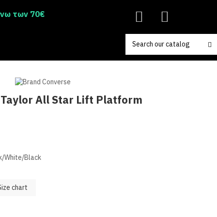
άνω των 70€
aylor All Star Lift Platform
k/White/Black
Size chart