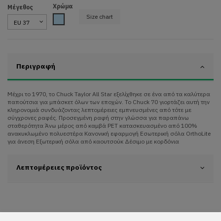
Χρώμα
Μέγεθος
Size chart
Light Blue
Περιγραφή
Μέχρι το 1970, το Chuck Taylor All Star εξελίχθηκε σε ένα από τα καλύτερα
παπούτσια για μπάσκετ όλων των εποχών. Το Chuck 70 γιορτάζει αυτή την
κληρονομιά συνδυάζοντας λεπτομέρειες εμπνευσμένες από τότε με
σύγχρονες ραφές. Προσεγμένη ραφή στην γλώσσα για παραπάνω
σταθερότητα Άνω μέρος από καμβά PET κατασκευασμένο από 100%
ανακυκλωμένο πολυεστέρα Κανονική εφαρμογή Εσωτερική σόλα OrthoLite
για άνεση Εξωτερική σόλα από καουτσούκ Δέσιμο με κορδόνια
Λεπτομέρειες προϊόντος