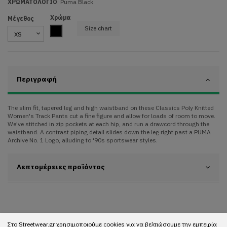
ΧΡΩΜΑΤΟΛΟΓΙΟ
:
Puma Black
Χρώμα
Μέγεθος
Size chart
Black
Περιγραφή
The slim fit, tapered leg and high waistband on these Classics Poly Knitted
Women's Track Pants cut a fine figure and allow for loads of room to move.
We've stitched in zip pockets at each hip, and run a drawcord through the
waistband. A contrast piping detail slides down the leg right past a PUMA
Archive No. 1 Logo, alluding to '90s sportswear styles.
Λεπτομέρειες προϊόντος
Στο Streetwear.gr χρησιμοποιούμε cookies για να βελτιώσουμε την εμπειρία