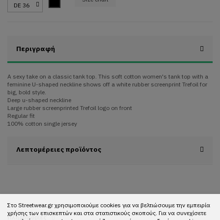
Black
Περιγραφή
A sexy take on a classic tank top. This soft cotton women's tank top with a
feminine U-shaped neckline shows off a white rubber screenprint Trefoil for
big, bold style.
Deep u-shaped neckline
Large rubber screenprinted Trefoil logo on front
Regular fit
100% cotton single jersey
Λεπτομέρειες προϊόντος
Στο Streetwear.gr χρησιμοποιούμε cookies για να βελτιώσουμε την εμπειρία
χρήσης των επισκεπτών και στα στατιστικούς σκοπούς. Για να συνεχίσετε
Πληροφορίες