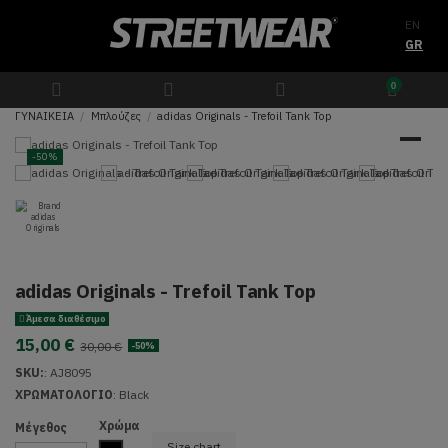
EN
GR
0
ΓΥΝΑΙΚΕΙΑ
Μπλούζες
adidas Originals - Trefoil Tank Top
-50%
adidas Originals - Trefoil Tank Top
Άμεσα διαθέσιμο
15,00 €
30,00 €
-50%
SKU:
:
AJ8095
ΧΡΩΜΑΤΟΛΟΓΙΟ
:
Black
Χρώμα
Μέγεθος
Size chart