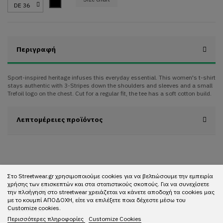
Black
Περιγραφή
Sport-inspired heritage infuses this everyday essential. This women's t-shirt
stays authentic with 3-Stripes down the shoulders and sleeves and a small
Trefoil logo on the chest. Cut for a regular fit, the tee has a soft cotton build.
Λεπτομέρειες προϊόντος
Στο Streetwear.gr χρησιμοποιούμε cookies για να βελτιώσουμε την εμπειρία
χρήσης των επισκεπτών και στα στατιστικούς σκοπούς. Για να συνεχίσετε
Πληροφορίες
την πλοήγηση στο streetwear χρειάζεται να κάνετε αποδοχή τα cookies μας
με το κουμπί ΑΠΟΔΟΧΗ, είτε να επιλέξετε ποια δέχεστε μέσω του
Customize cookies.
Επικοινωνία
Περισσότερες πληροφορίες
Customize Cookies