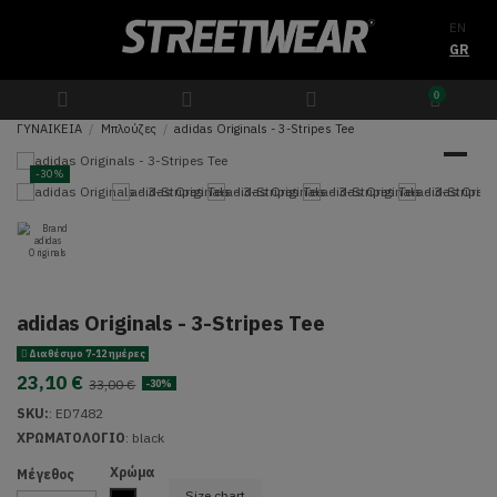
EN
GR
0
ΓΥΝΑΙΚΕΙΑ
Μπλούζες
adidas Originals - 3-Stripes Tee
-30%
adidas Originals - 3-Stripes Tee
Διαθέσιμο 7-12 ημέρες
23,10 €
33,00 €
-30%
SKU:
:
ED7482
ΧΡΩΜΑΤΟΛΟΓΙΟ
:
black
Χρώμα
Μέγεθος
Size chart