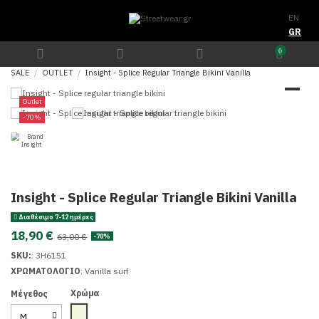
EN
GR
0
SALE
OUTLET
Insight - Splice Regular Triangle Bikini Vanilla
Outlet
-70%
Insight - Splice Regular Triangle Bikini Vanilla
Διαθέσιμο 7-12 ημέρες
18,90 €
63,00 €
-70%
SKU:
:
3H6151
ΧΡΩΜΑΤΟΛΟΓΙΟ
: Vanilla surf
Χρώμα
Μέγεθος
Beige