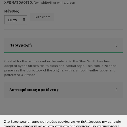
ΧΡΩΜΑΤΟΛΟΓΙΟ
:
ftwr white/ftwr white/green
Μέγεθος
Size chart
Περιγραφή
Created for the tennis court in the early '70s, the Stan Smith has been
adopted by the streets for its clean and casual style. This kids-size shoe
preserves the iconic look of the original with a smooth leather upper and
perforated 3-Stripes.
Λεπτομέρειες προϊόντος
Στο Streetwear.gr χρησιμοποιούμε cookies για να βελτιώσουμε την εμπειρία
χρήσης των επισκεπτών και στα στατιστικούς σκοπούς. Για να συνεχίσετε