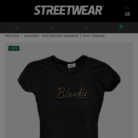
EN
GR
0
ΠΑΙΔΙΚΑ
Amplified - Kids Blondie Diamante T-shirt Charcoal
-50%