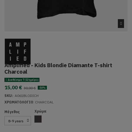
Amplified - Kids Blondie Diamante T-shirt
Charcoal
Διαθέσιμο 7-12 ημέρες
15,00 €
30,00 €
-50%
SKU:
:
A061BLODICH
ΧΡΩΜΑΤΟΛΟΓΙΟ
: CHARCOAL
Χρώμα
Μέγεθος
Charcoal