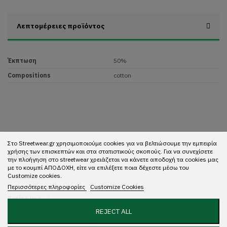
Λεπτομέρειες προϊόντος
Έκπτωση
50%
Compositions
cotton
Στο Streetwear.gr χρησιμοποιούμε cookies για να βελτιώσουμε την εμπειρία
χρήσης των επισκεπτών και στα στατιστικούς σκοπούς. Για να συνεχίσετε
Πληροφορίες
την πλοήγηση στο streetwear χρειάζεται να κάνετε αποδοχή τα cookies μας
με το κουμπί ΑΠΟΔΟΧΗ, είτε να επιλέξετε ποια δέχεστε μέσω του
Customize cookies.
Επικοινωνία
Περισσότερες πληροφορίες
Customize Cookies
Βρείτε μας
REJECT ALL