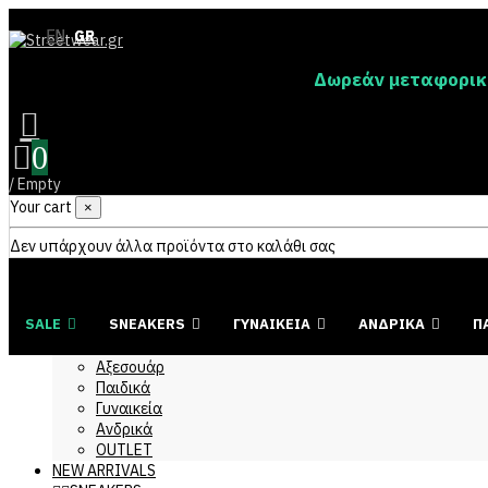
EN
EN
GR
GR
Δωρεάν μεταφορικά
0
/
Empty
Your cart
×
Δεν υπάρχουν άλλα προϊόντα στο καλάθι σας
SALE
SNEAKERS
ΓΥΝΑΙΚΕΙΑ
ΑΝΔΡΙΚΑ
Π
Αξεσουάρ
Παιδικά
Γυναικεία
Ανδρικά
OUTLET
NEW ARRIVALS