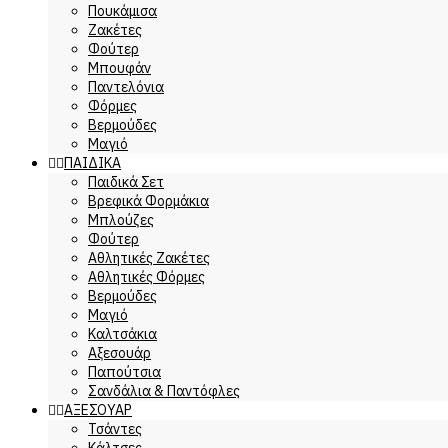
Πουκάμισα
Ζακέτες
Φούτερ
Μπουφάν
Παντελόνια
Φόρμες
Βερμούδες
Μαγιό
ΠΑΙΔΙΚΑ
Παιδικά Σετ
Βρεφικά Φορμάκια
Μπλούζες
Φούτερ
Αθλητικές Ζακέτες
Αθλητικές Φόρμες
Βερμούδες
Μαγιό
Καλτσάκια
Αξεσουάρ
Παπούτσια
Σανδάλια & Παντόφλες
ΑΞΕΣΟΥΑΡ
Τσάντες
Κάλτσες