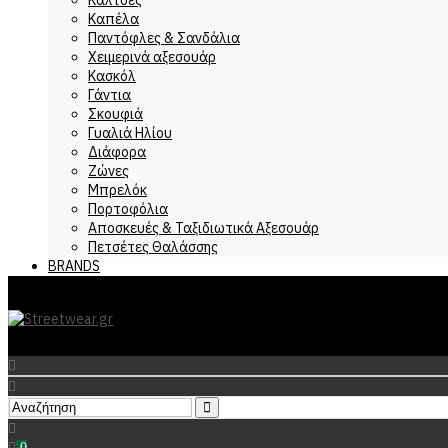
Καπέλα
Παντόφλες & Σανδάλια
Χειμερινά αξεσουάρ
Κασκόλ
Γάντια
Σκουφιά
Γυαλιά Ηλίου
Διάφορα
Ζώνες
Μπρελόκ
Πορτοφόλια
Αποσκευές & Ταξιδιωτικά Αξεσουάρ
Πετσέτες Θαλάσσης
BRANDS
0