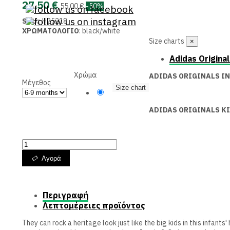
27,50 €
55,00 €
-50%
SKU:
:
H25218
ΧΡΩΜΑΤΟΛΟΓΙΟ
: black/white
Size charts
×
Adidas Original
Χρώμα
ADIDAS ORIGINALS IN
Μέγεθος
Size chart
Black
ADIDAS ORIGINALS KI
Αγορά
Περιγραφή
Λεπτομέρειες προϊόντος
They can rock a heritage look just like the big kids in this infan