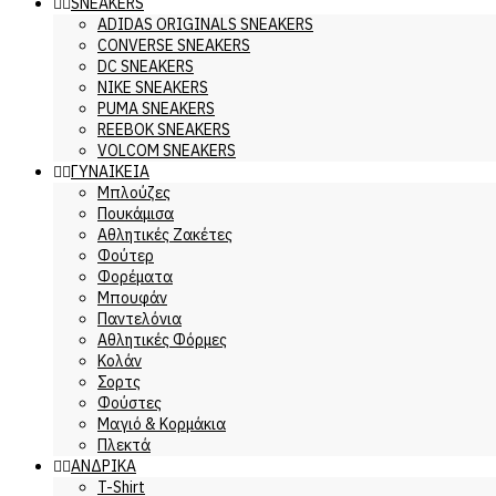
SNEAKERS
ADIDAS ORIGINALS SNEAKERS
CONVERSE SNEAKERS
DC SNEAKERS
NIKE SNEAKERS
PUMA SNEAKERS
REEBOK SNEAKERS
VOLCOM SNEAKERS
ΓΥΝΑΙΚΕΙΑ
Μπλούζες
Πουκάμισα
Αθλητικές Ζακέτες
Φούτερ
Φορέματα
Μπουφάν
Παντελόνια
Αθλητικές Φόρμες
Κολάν
Σορτς
Φούστες
Μαγιό & Κορμάκια
Πλεκτά
ΑΝΔΡΙΚΑ
T-Shirt