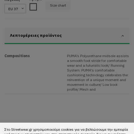
Size chart
White
Λεπτομέρειες προϊόντος
Compositions
PUMA’s Polyurethane midsole assists
a smooth foot stride for comfortable
wear and a futuristic look/ Running
System: PUMA's comfortable
cushioning technology celebrates the
reinvention of a unique moment and
movement in culture/ Low boot
profile/ Mesh and
Στο Streetwear.gr χρησιμοποιούμε cookies για να βελτιώσουμε την εμπειρία