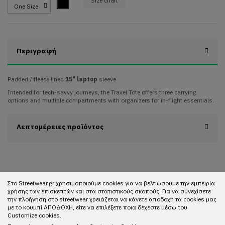
Size chart
Black
Περιγραφή
Padded / fleece lined
15" laptop
sleeve
Intended for tech-savvy journeys, the Travel Tote offers three carrying
options and multiple compartments with organizers for in-flight essentials.
Λεπτομέρειες προϊόντος
Στο Streetwear.gr χρησιμοποιούμε cookies για να βελτιώσουμε την εμπειρία
χρήσης των επισκεπτών και στα στατιστικούς σκοπούς. Για να συνεχίσετε
Πληροφορίες
την πλοήγηση στο streetwear χρειάζεται να κάνετε αποδοχή τα cookies μας
με το κουμπί ΑΠΟΔΟΧΗ, είτε να επιλέξετε ποια δέχεστε μέσω του
Customize cookies.
Επικοινωνία