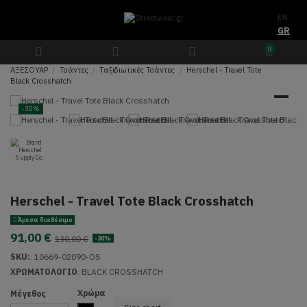
EN
GR
0
ΑΞΕΣΟΥΑΡ
Τσάντες
Ταξιδιωτικές Τσάντες
Herschel - Travel Tote
Black Crosshatch
-30%
Herschel - Travel Tote Black Crosshatch
Άμεσα διαθέσιμο
91,00 €
130,00 €
-30%
SKU:
:
10669-02090-OS
ΧΡΩΜΑΤΟΛΟΓΙΟ
:
BLACK CROSSHATCH
Χρώμα
Μέγεθος