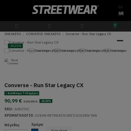
EN
GR
0
SNEAKERS
CONVERSE SNEAKERS
Converse - Run Star Legacy CX
-30,01%
Converse - Run Star Legacy CX
Διαθέσιμο 7-12 ημέρες
90,99 €
130,00 €
-30,01%
SKU:
:
A05273C
ΧΡΩΜΑΤΟΛΟΓΙΟ
: OCEAN RETREAT/EGRET/GOLDEN TAN
Χρώμα
Μέγεθος
Size chart