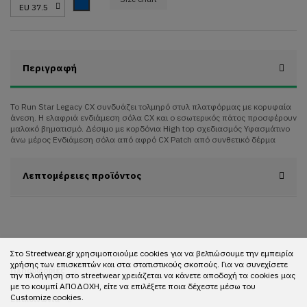
Blue
Περιγραφή
Το Run Star Legacy CX συνδυάζει τολμηρό στυλ πλατφόρμας με κορυφαία
άνεση. Η ελαφριά ενδιάμεση σόλα CX και ο εσωτερικός πάτος προσφέρουν
μαλακό βηματισμό. Δέσιμο με κορδόνια High top σχεδιασμός Υφασμάτινο
άνω μέρος Ενδιάμεση σόλα από αφρό CX Patch από συνθετικό δέρμα
Λεπτομέρειες προϊόντος
Στο Streetwear.gr χρησιμοποιούμε cookies για να βελτιώσουμε την εμπειρία
χρήσης των επισκεπτών και στα στατιστικούς σκοπούς. Για να συνεχίσετε
Πληροφορίες
την πλοήγηση στο streetwear χρειάζεται να κάνετε αποδοχή τα cookies μας
με το κουμπί ΑΠΟΔΟΧΗ, είτε να επιλέξετε ποια δέχεστε μέσω του
Customize cookies.
Επικοινωνία