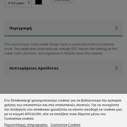
Black
Περιγραφή
This junior boys' track jacket brings back a sporty favourite in polyester
tricot. The celebrated style features vintage SST details like ribbing on the
collar, cuffs and hem, and signature 3-Stripes down the sleeves.
Λεπτομέρειες προϊόντος
Στο Streetwear.gr χρησιμοποιούμε cookies για να βελτιώσουμε την εμπειρία
χρήσης των επισκεπτών και στα στατιστικούς σκοπούς. Για να συνεχίσετε
Πληροφορίες
την πλοήγηση στο streetwear χρειάζεται να κάνετε αποδοχή τα cookies μας
με το κουμπί ΑΠΟΔΟΧΗ, είτε να επιλέξετε ποια δέχεστε μέσω του
Customize cookies.
Επικοινωνία
Περισσότερες πληροφορίες
Customize Cookies