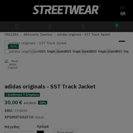
EN
GR
0
ΠΑΙΔΙΚΑ
Αθλητικές Ζακέτες
adidas originals - SST Track Jacket
-50%
adidas originals - SST Track Jacket
Διαθέσιμο 7-12 ημέρες
30,00 €
60,00 €
-50%
SKU:
:
CF8555
ΧΡΩΜΑΤΟΛΟΓΙΟ
:
black
Χρώμα
Μέγεθος
Size chart