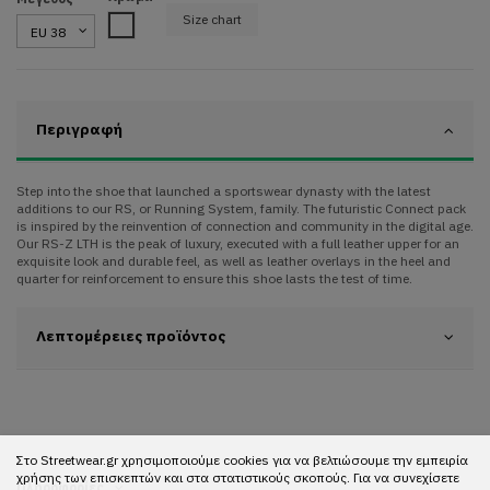
Size chart
White
Περιγραφή
Step into the shoe that launched a sportswear dynasty with the latest
additions to our RS, or Running System, family. The futuristic Connect pack
is inspired by the reinvention of connection and community in the digital age.
Our RS-Z LTH is the peak of luxury, executed with a full leather upper for an
exquisite look and durable feel, as well as leather overlays in the heel and
quarter for reinforcement to ensure this shoe lasts the test of time.
Λεπτομέρειες προϊόντος
Στο Streetwear.gr χρησιμοποιούμε cookies για να βελτιώσουμε την εμπειρία
χρήσης των επισκεπτών και στα στατιστικούς σκοπούς. Για να συνεχίσετε
Πληροφορίες