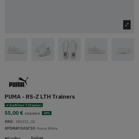
PUMA - RS-Z LTH Trainers
Διαθέσιμο 7-12 ημέρες
55,00 €
110,00 €
-50%
SKU:
:
383232_02
ΧΡΩΜΑΤΟΛΟΓΙΟ
:
Puma White
Χρώμα
Μέγεθος